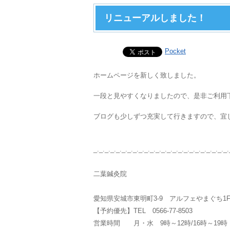
リニューアルしました！
Pocket
ホームページを新しく致しました。
一段と見やすくなりましたので、是非ご利用
ブログも少しずつ充実して行きますので、宜
_._._._._._._._._._._._._._._._._._._._._._._._.
二葉鍼灸院
愛知県安城市東明町3-9 アルフェやまぐち
【予約優先】TEL 0566-77-8503
営業時間 月・水 9時～12時/16時～19時