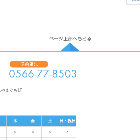
ェやまぐち1F
木
金
土
日・祝日
○
○
○
×