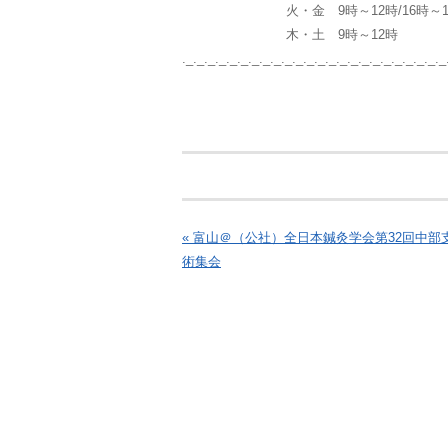
火・金 9時～12時/16時～19時/
木・土 9時～12時
._._._._._._._._._._._._._._._._._._._._._._._._
« 富山＠（公社）全日本鍼灸学会第32回中部
術集会