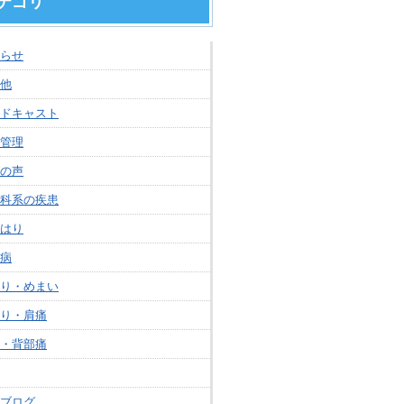
テゴリ
らせ
他
ドキャスト
管理
の声
科系の疾患
はり
病
り・めまい
り・肩痛
・背部痛
ブログ