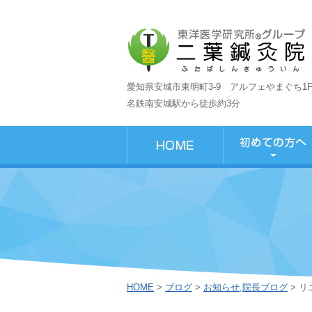
愛知県安城市東明町3-9 アルフェやまぐち1
名鉄南安城駅から徒歩約3分
HOME
>
ブログ
>
お知らせ
,
院長ブログ
> 