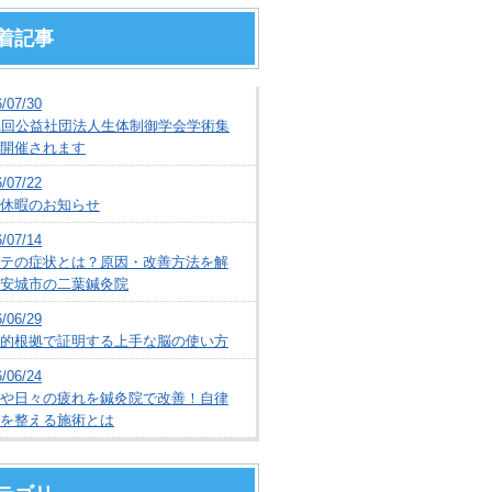
着記事
/07/30
1回公益社団法人生体制御学会学術集
開催されます
/07/22
休暇のお知らせ
/07/14
テの症状とは？原因・改善方法を解
安城市の二葉鍼灸院
/06/29
的根拠で証明する上手な脳の使い方
/06/24
や日々の疲れを鍼灸院で改善！自律
を整える施術とは