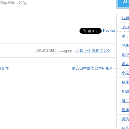
カ
19時～21時
._._._._._._._._._.
お知
その
Pocket
ポッ
健康
2015/11/08｜category：
お知らせ
,
院長ブログ
喜び
婦人
支部学
第33回中部支部学術集会 »
小児
糖尿
耳鳴
肩こ
腰痛
講演
院長