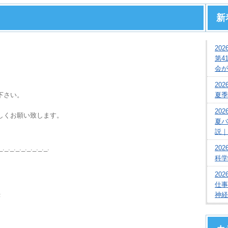
新
2026
第4
会が
2026
下さい。
夏季
2026
しくお願い致します。
夏バ
説｜
_._._._._._._._._.
2026
科学
2026
仕事
神経
1F