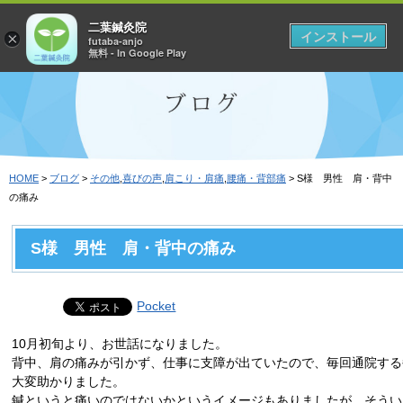
二葉鍼灸院
インストール
×
futaba-anjo
無料 - In Google Play
HOME
>
ブログ
>
その他
,
喜びの声
,
肩こり・肩痛
,
腰痛・背部痛
> S様 男性 肩・背中
の痛み
S様 男性 肩・背中の痛み
Pocket
10月初旬より、お世話になりました。
背中、肩の痛みが引かず、仕事に支障が出ていたので、毎回通院する
大変助かりました。
鍼というと痛いのではないかというイメージもありましたが、そうい