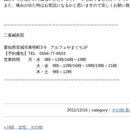
また、痛みが出た時はお世話になるかと思いますので宜しくお願い致
_._._._._._._._._._._._._._._._._._._._._._._._._._._._._._._._._.
二葉鍼灸院
愛知県安城市東明町3-9 アルフェやまぐち1F
【予約優先】TEL 0566-77-8503
営業時間 月・水 9時～12時/16時～19時
火・金 9時～12時/16時～19時/19時～21時
木・土 9時～12時
._._._._._._._._._._._._._._._._._._._._._._._._._._._._._._._._._.
2011/12/16｜category：
その他
,
喜
« H様 女性 その他