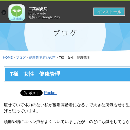
二葉鍼灸院
インストール
×
futaba-anjo
無料 - In Google Play
HOME
>
ブログ
>
健康管理
,
喜びの声
> T様 女性 健康管理
T様 女性 健康管理
Pocket
痩せていて体力のない私が後期高齢者になるまで大きな病気もせず生
げと思っています。
頭痛や咽にエヘン虫がよくついていましたが のどにも鍼をしてもら