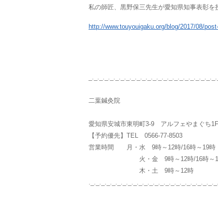
私の師匠、黒野保三先生が愛知県知事表彰を
http://www.touyouigaku.org/blog/2017/08/pos
_._._._._._._._._._._._._._._._._._._._._._._._.
二葉鍼灸院
愛知県安城市東明町3-9 アルフェやまぐち
【予約優先】TEL 0566-77-8503
営業時間 月・水 9時～12時/16時～19時
火・金 9時～12時/16時～19時/
木・土 9時～12時
._._._._._._._._._._._._._._._._._._._._._._._._