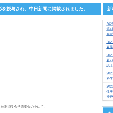
彰を授与され、中日新聞に掲載されました。
新
2026
第4
会が
2026
夏季
2026
夏バ
説｜
2026
科学
2026
仕事
神経
）生体制御学会学術集会の中にて、