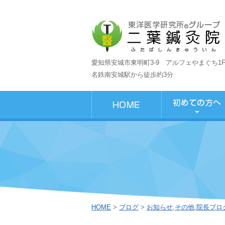
愛知県安城市東明町3-9 アルフェやまぐち1
名鉄南安城駅から徒歩約3分
HOME
>
ブログ
>
お知らせ
,
その他
,
院長ブロ