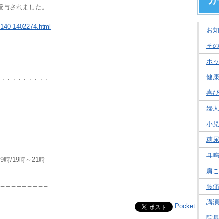
カ
授与されました。
t-140-1402274.html
お知
その
ポッ
健康
_._._._._._._._._.
喜び
婦人
小児
1F
糖尿
耳鳴
19時～21時
肩こ
._._._._._._._._._.
腰痛
講演
Pocket
院長